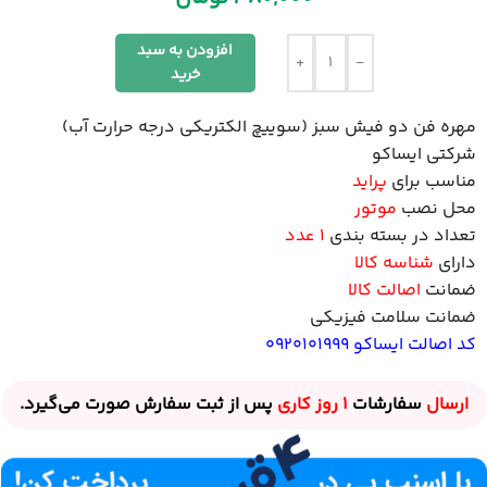
افزودن به سبد
+
-
خرید
مهره فن دو فیش سبز (سوییچ الکتریکی درجه حرارت آب)
شرکتی ایساکو
مناسب برای
پراید
محل نصب
موتور
تعداد در بسته بندی
1 عدد
دارای
شناسه کالا
ضمانت
اصالت کالا
ضمانت سلامت فیزیکی
کد اصالت ایساکو 0920101999
ارسال
سفارشات
1 روز
کاری
پس از ثبت سفارش صورت می‌گیرد.