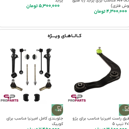
AN-SL4 مناسب برای پراید (با طبق
پراید
5,300,000
تومان
وش فلزی)
4,300,000
تومان
کـــالــــاهـــای ویـــــــژه
ویژه
ویژه
بق راست امیرنیا مناسب برای پژو
جلوبندی کامل امیرنیا مناسب برای
 تیپ 5
کوییک