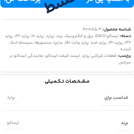
شناسه محصول:
400185.3
دسته:
ایساکو ISACO
,
برق و الکترونیک
,
برند
,
پراید
,
پراید ۱۱۱
,
پراید ۱۳۱
,
پراید
۱۳۲
,
پراید ۱۴۱
,
پراید صبا
,
پراید وانت 151
,
سایپا
,
سنسورها
,
سیستم خنک
کننده
برچسب:
قطعات شرکتی پراید
,
لیست قیمت ایساکو
,
نمایندگی ایساکو در
سرخس
مــشــخــصــات تــکــمــیــلی
پراید
مناسب برای
ایساکو
برند