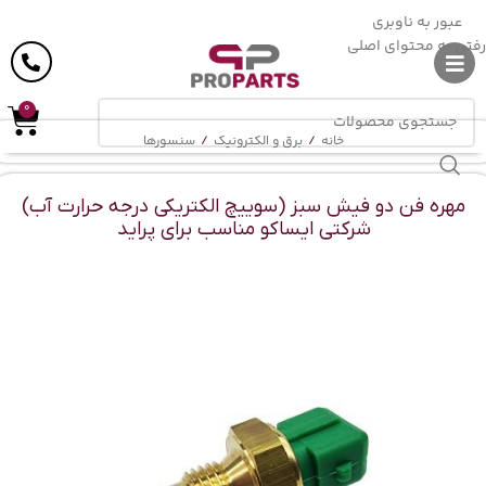
ارسال رایگان
در خرید بالای
6 میلیون
تومان
عبور به ناوبری
رفتن به محتوای اصلی
0
خانه
/
برق و الکترونیک
/
سنسورها
مهره فن دو فیش سبز (سوییچ الکتریکی درجه حرارت آب)
شرکتی ایساکو مناسب برای پراید