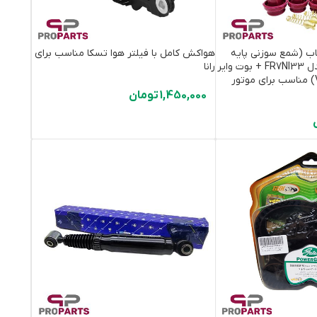
ب (شمع سوزنی پایه
هواکش کامل با فیلتر هوا تسکا مناسب برای
بلند ایریدیوم نور مدل FR7NI33 + بوت وایر
رانا
تقویتی والئو VALEO) مناسب برای موتور
1,450,000
تومان