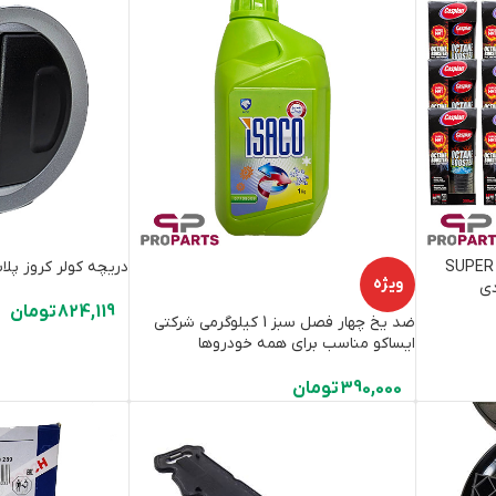
پین مدل SUPER MMT
دریچه کولر کروز پلا
ویژه
824,119
تومان
ضد یخ چهار فصل سبز 1 کیلوگرمی شرکتی
ایساکو مناسب برای همه خودروها
390,000
تومان