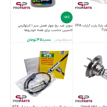
-18%
قاب تسمه تایم شفاف پارلا پارت آرارات PPA
سوپر ضد یخ چهار فصل سبز 1 کیلوگرمی
کاسپین مناسب برای همه خودروها
450,000
تومان
550,000
تومان
لامپ 2 فیش H7 اورمالایت OrmaLight
سنسور اکسیژن زیمنس سوکت مشکی NTK