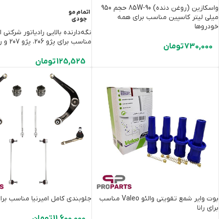
واسکازین (روغن دنده) 85W-90 حجم 950
اتمام مو
میلی لیتر کاسپین مناسب برای همه
جودی
خودروها
نگه‌دارنده بالایی رادیاتور شرکتی 
مناسب برای پژو 206، پژو 207 و رانا
730,000
تومان
125,525
تومان
بوت وایر شمع تقویتی والئو Valeo مناسب
جلوبندی کامل امیرنیا مناسب برای 
برای رانا
11,600,000
تومان