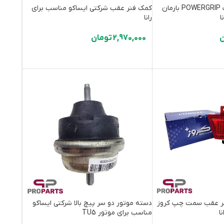
تسمه تایم پاورگریپ POWERGRIP بارمان
کمک فنر عقب شرکتی ایساکو مناسب برای
ا
رانا
ن
2,970,000
تومان
پر عقب سمت چپ کروز
دسته موتور دو سر پیچ بالا شرکتی ایساکو
ا
مناسب برای موتور TU5