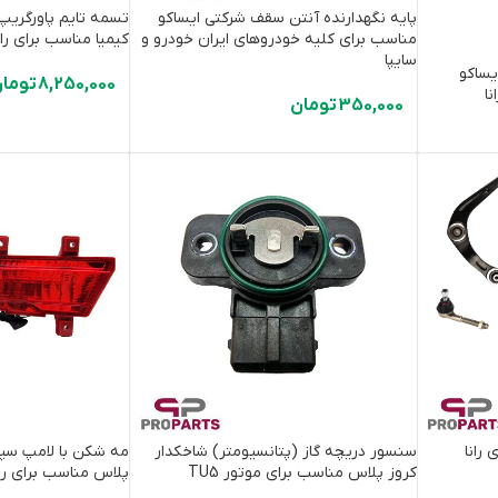
پایه نگهدارنده آنتن سقف شرکتی ایساکو
مناسب برای کلیه خودروهای ایران خودرو و
کیمیا مناسب برای ران
سایپا
ایساکو
8,250,000
توما
350,000
تومان
رانا
سنسور دریچه گاز (پتانسیومتر) شاخکدار
مه شکن با لامپ س
کروز پلاس مناسب برای موتور TU5
پلاس مناسب برای ران