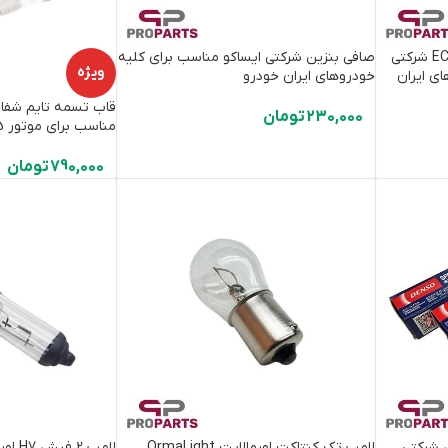
روکش محافظ کامپیوتر خودرو ECU شرکتی
صافی بنزین شرکتی ایساکو مناسب برای کلیه
ویژه
ی ایران
خودروهای ایران خودرو
230,000
تومان
مناسب برای موتور TU5
790,000
تومان
 دنسو Denso ژاپن شرکتی
لامپ تک کنتاکت اورمالایت OrmaLight