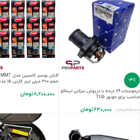
اکتان بوستر کاس
-3%
حجم 300 میلی لیتر کارتن 15 عددی
ترموستات 89 درجه با درپوش شرکتی ایساکو
8,200,000
تومان
مناسب برای موتور TU5
630,000
تومان
650,000
تومان