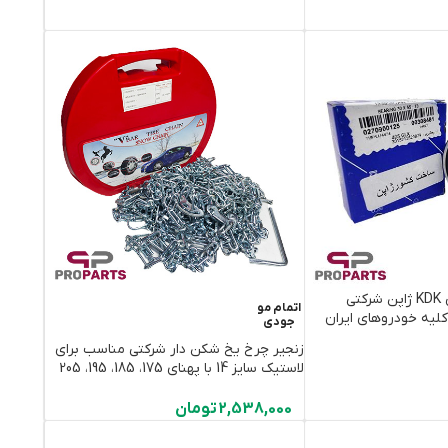
بلبرینگ وسط پلوس KDK ژاپن شرکتی
اتمام مو
کلیه خودروهای ایران
جودی
زنجیر چرخ یخ شکن دار شرکتی مناسب برای
لاستیک سایز 14 با پهنای 175، 185، 195، 205
2,538,000
تومان