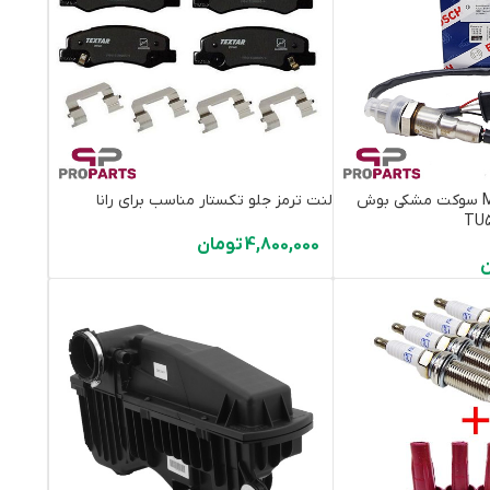
سنسور اکسیژنME17 سوکت مشکی بوش
لنت ترمز جلو تکستار مناسب برای رانا
4,800,000
تومان
ن