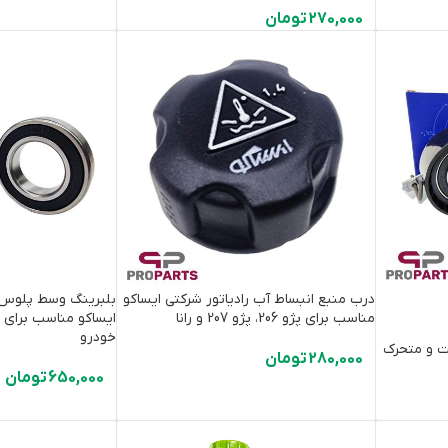
270,000
تومان
درب منبع انبساط آب رادیاتور شرکتی ایساکو
مناسب برای پژو 206، پژو 207 و رانا
ایساکو مناسب برای 
خودرو
ت و متحرک
280,000
تومان
650,000
تومان