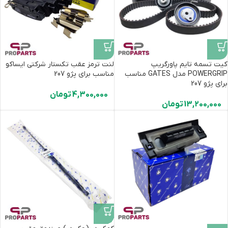
کیت تسمه تایم پاورگریپ
لنت ترمز عقب تکستار شرکتی ایساکو
POWERGRIP مدل GATES مناسب
مناسب برای پژو 207
برای پژو 207
4,300,000
تومان
13,200,000
تومان