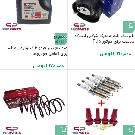
بلبرینگ تایم متحرک شرکتی ایساکو
اتمام مو
مناسب برای موتور TU5
جودی
ضد یخ سبز فردو 4 کیلوگرمی مناسب
1,990,000
تومان
برای تمامی خودروها
1,170,000
تومان