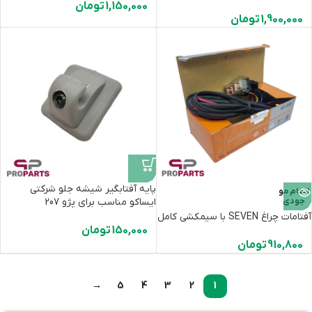
1,150,000
تومان
1,900,000
تومان
پایه آفتابگیر شیشه جلو شرکتی
اتمام مو
جودی
ایساکو مناسب برای پژو 207
آفتامات چراغ SEVEN با سیمکشی کامل
150,000
تومان
910,800
تومان
→
5
4
3
2
1