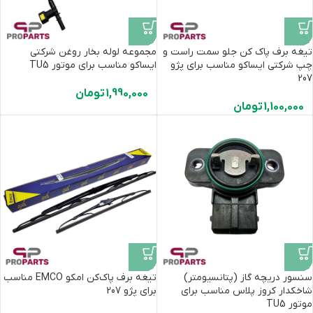
تیغه برف پاک کن جلو سمت راست و
مجموعه لوله بخار روغن شرکتی
چپ شرکتی ایساکو مناسب برای پژو
ایساکو مناسب برای موتور TU5
207
1,990,000
تومان
1,100,000
تومان
سنسور دریچه گاز (پتانسیومتر)
تیغه برف پاک‌کن امکو EMCO مناسب
شاخکدار کروز پلاس مناسب برای
برای پژو 207
موتور TU5