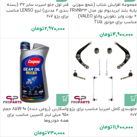
مجموعه افزایش شتاب (شمع سوزنی
فنر لول جلو اسپرت سایز 32 (بسته
پایه بلند ایریدیوم نور مدل FR7NI33
بندی 2 عددی) لنزو LENSO مناسب
+ بوت وایر تقویتی والئو VALEO)
برای پژو 207
مناسب برای موتور TU5
2,970,000
تومان
4,900,000
تومان
جلوبندی کامل امیرنیا مناسب برای پژو
واسکازین (روغن دنده) 85W-90 حجم
207
950 میلی لیتر کاسپین مناسب برای
همه خودروها
11,600,000
تومان
730,000
تومان