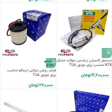
سنسور اکسیژن زیمنس سوکت مشکی
اتمام مو
NTK مناسب برای موتور TU5
جودی
فیلتر روغن شرکتی ایساکو مناسب
4,200,000
تومان
برای موتور TU5
270,000
تومان