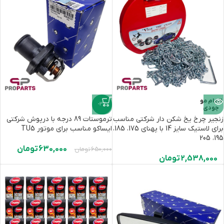
اتمام مو
-3%
جودی
زنجیر چرخ یخ شکن دار شرکتی مناسب
ترموستات 89 درجه با درپوش شرکتی
برای لاستیک سایز 14 با پهنای 175، 185،
ایساکو مناسب برای موتور TU5
195، 205
630,000
تومان
650,000
تومان
2,538,000
تومان