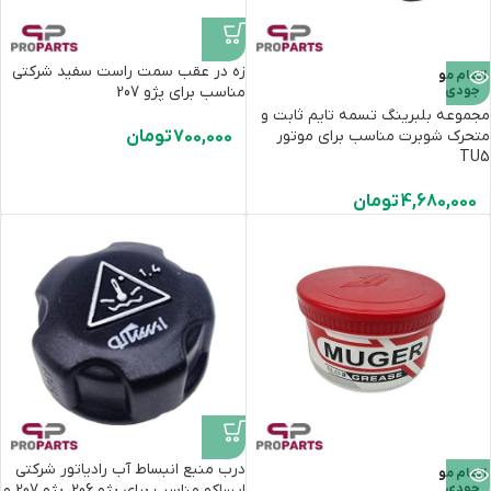
زه در عقب سمت راست سفید شرکتی
اتمام مو
جودی
مناسب برای پژو 207
مجموعه بلبرینگ تسمه تایم ثابت و
متحرک شوبرت مناسب برای موتور
700,000
تومان
TU5
4,680,000
تومان
درب منبع انبساط آب رادیاتور شرکتی
اتمام مو
جودی
ایساکو مناسب برای پژو 206، پژو 207 و