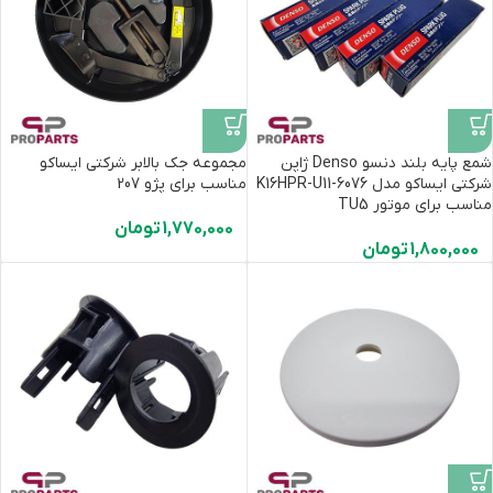
شمع پایه بلند دنسو Denso ژاپن
مجموعه جک بالابر ‌شرکتی ایساکو
شرکتی ایساکو مدل K16HPR-U11-6076
مناسب برای پژو 207
مناسب برای موتور TU5
1,770,000
تومان
1,800,000
تومان