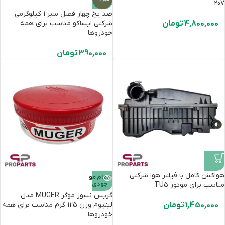
207
ضد یخ چهار فصل سبز 1 کیلوگرمی
4,800,000
تومان
شرکتی ایساکو مناسب برای همه
خودروها
390,000
تومان
هواکش کامل با فیلتر هوا شرکتی
اتمام مو
مناسب برای موتور TU5
جودی
گریس نسوز موگر MUGER مدل
1,450,000
تومان
لیتیوم وزن 125 گرم مناسب برای همه
خودروها