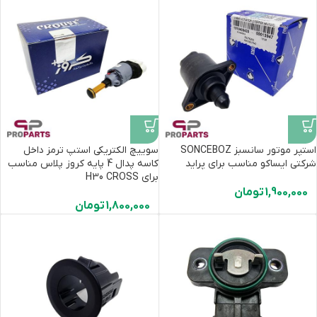
استپر موتور سانسبز SONCEBOZ
سوییچ الکتریکی استپ ترمز داخل
شرکتی ایساکو مناسب برای پراید
کاسه پدال 4 پایه کروز پلاس مناسب
برای H30 CROSS
1,900,000
تومان
1,800,000
تومان