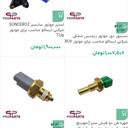
استپر موتور سانسبز SONCEBOZ
اتمام مو
جودی
شرکتی ایساکو مناسب برای موتور
TU5
سنسور دور موتور زیمنس مشکی
شرکتی ایساکو مناسب برای موتور XU7
1,900,000
تومان
1,007,507
تومان
مهره فن دو فیش سبز (سوییچ
اتمام مو
جودی