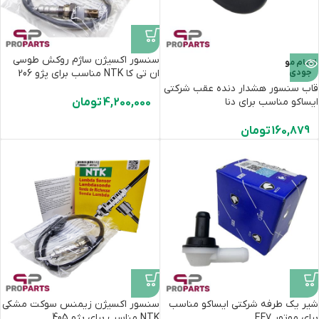
سنسور اکسیژن ساژم روکش طوسی
اتمام مو
جودی
ان تی کا NTK مناسب برای پژو 206
قاب سنسور هشدار دنده عقب شرکتی
ایساکو مناسب برای دنا
4,200,000
تومان
160,879
تومان
شیر یک طرفه شرکتی ایساکو مناسب
سنسور اکسیژن زیمنس سوکت مشکی
برای موتور EF7
NTK مناسب برای پژو 405