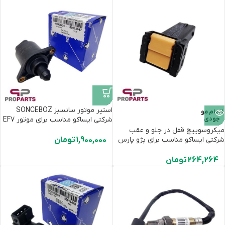
استپر موتور سانسبز SONCEBOZ
اتمام مو
جودی
شرکتی ایساکو مناسب برای موتور EF7
میکروسوییچ قفل در جلو و عقب
شرکتی ایساکو مناسب برای پژو پارس
1,900,000
تومان
264,264
تومان