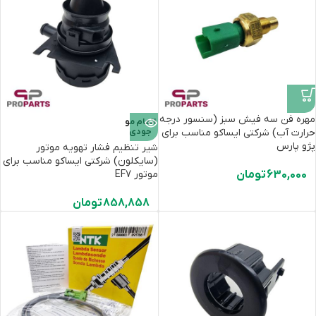
مهره فن سه فیش سبز (سنسور درجه
اتمام مو
حرارت آب) شرکتی ایساکو مناسب برای
جودی
پژو پارس
شیر تنظیم فشار تهویه موتور
(سایکلون) شرکتی ایساکو مناسب برای
630,000
تومان
موتور EF7
858,858
تومان