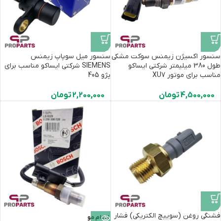
سنسور اکسیژن زیمنس سوکت مشکی
سنسور میل سوپاپ زیمنس
طول 380 میلیمتر شرکتی ایساکو
SIEMENS شرکتی ایساکو مناسب برای
مناسب برای موتور XU7
پژو 405
4,500,000
تومان
2,200,000
تومان
فشنگی روغن (سوییچ الکتریکی) فشار
اتمام مو