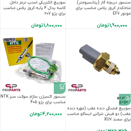
سنسور دریچه گاز (پتانسیومتر)
سوییچ الکتریکی استپ ترمز داخل
شاخکدار کروز پلاس مناسب برای
کاسه پدال 4 پایه کروز پلاس مناسب
موتور EF7
برای پژو 207
1,900,000
تومان
1,800,000
تومان
سنسور اکسیژن ساژم سوکت سبز NTK
اتمام مو
جودی
مناسب برای پژو 405
سوییچ فشنگی‌ دنده عقب (مهره دنده
عقب) دو فیش شرکتی ایساکو مناسب
4,200,000
تومان
برای سمند XU7