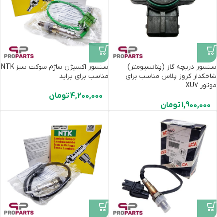
سنسور دریچه گاز (پتانسیومتر)
سنسور اکسیژن ساژم سوکت سبز NTK
شاخکدار کروز پلاس مناسب برای
مناسب برای پراید
موتور XU7
4,200,000
تومان
1,900,000
تومان