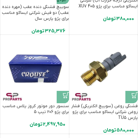
الکتریکی درجه حرارت آب) شرکتی
ایساکو مناسب برای پژو 405 XU7
سوییچ فشنگی‌ دنده عقب (مهره دنده
عقب) دو فیش شرکتی ایساکو مناسب
380,000
تومان
برای پژو پارس سال
325,376
تومان
فشنگی روغن (سوییچ الکتریکی) فشار
سنسور دور موتور کروز پلاس مناسب
روغن شرکتی ایساکو مناسب برای پژو
برای پژو 206 تیپ 5
پارس TU5
2,497,950
تومان
580,000
تومان