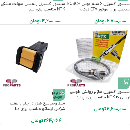
سنسور اکسیژن 6 سیم بوش BOSCH
سنسور اکسیژن زیمنس سوکت مشکی
مناسب برای موتور EF7 دوگانه
NTK مناسب برای تیبا
6,700,000
تومان
4,200,000
تومان
سنسور اکسیژن ساژم روکش طوسی
اتمام مو
ان تی کا NTK مناسب برای پراید
جودی
میکروسوییچ قفل در جلو و عقب
4,200,000
تومان
شرکتی ایساکو مناسب برای دنا
264,264
تومان