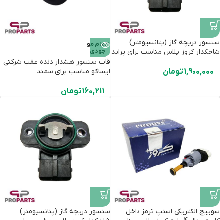
سنسور دریچه گاز (پتانسیومتر)
اتمام مو
شاخکدار کروز پلاس مناسب برای پراید
جودی
قاب سنسور هشدار دنده عقب شرکتی
1,900,000
تومان
ایساکو مناسب برای سمند
160,211
تومان
سوییچ الکتریکی استپ ترمز داخل
سنسور دریچه گاز (پتانسیومتر)