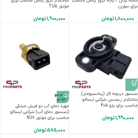
کاسه پدال 4 پایه کروز پلاس مناسب
شاخکدار کروز پلاس مناسب برای
برای سورن
موتور TU5
1,800,000
تومان
1,900,000
تومان
سنسور دریچه گاز (پتانسیومتر)
اتمام مو
شاخکدار زیمنس شرکتی ایساکو
جودی
مناسب برای پژو 405
مهره دمای آب دو فیش مشکی
(سنسور دمای آب) شرکتی ایساکو
1,990,000
تومان
مناسب برای موتور XU7
585,000
تومان