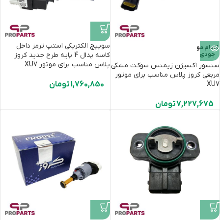
سوییچ الکتریکی استپ ترمز داخل
اتمام مو
جودی
کاسه پدال 4 پایه طرح جدید کروز
پلاس مناسب برای موتور XU7
سنسور اکسیژن زیمنس سوکت مشکی
مربعی کروز پلاس مناسب برای موتور
XU7
1,760,850
تومان
7,227,675
تومان