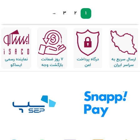
→
3
2
1