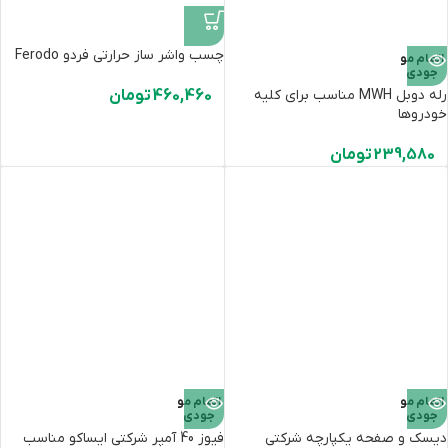
چسب واشر ساز حرارتی فردو Ferodo
اتمام مو
جودی
رله دوبل MWH مناسب برای ‌کلیه
460,460
تومان
خودروها
239,580
تومان
اتمام مو
اتمام مو
جودی
جودی
دیسک و صفحه یکپارچه شرکتی
فیوز 40 آمپر شرکتی ایساکو مناسب