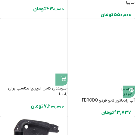
سایپا
430,000
تومان
550,000
تومان
جلوبندی کامل امیرنیا مناسب برای
اتمام مو
جودی
زانتیا
آب رادیاتور نانو فردو FERODO
7,200,000
تومان
93,737
تومان