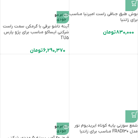
بوش طبق جناقی راست امیرنیا مناسب
اتمام مو
برای زانتیا
جودی
آینه تاشو برقی با گرمکن سمت راست
830,000
تومان
شرکتی ایساکو مناسب برای پژو پارس
TU5
6,290,370
تومان
شمع سوزنی پایه کوتاه ایریدیوم نور
اتمام مو
مدل FR8DI30 مناسب برای زانتیا
جودی
فیوز 20 آمپر بسته 5 عددی شرکتی