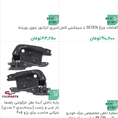
اتمام مو
اتمام مو
جودی
جودی
آفتامات چراغ SEVEN با سیمکشی کامل
اسپری انژکتور شوی پورشه
910,800
تومان
63,250
تومان
پایه داخلی آینه بغل خرگوشی راهنما
اتمام مو
جودی
دار چپ و راست (بسته‌بندی 2 عددی)
شرکتی مناسب برای پژو 405
شماره تلفن مخصوص پارک خودرو