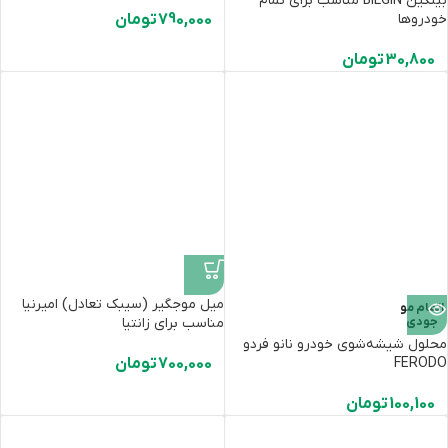
بیلگین BILGIN مناسب برای تمام
خودروها
790,000
تومان
30,800
تومان
میل موجگیر (سیبک تعادل) امیرنیا
اتمام مو
جودی
مناسب برای زانتیا
محلول شیشه‌شوی خودرو نانو فردو
FERODO
700,000
تومان
100,100
تومان