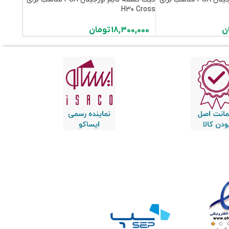
H30 Cross
ن
18,300,000
تومان