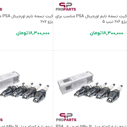
کیت تسمه تایم اورجینال PSA مناسب برای
کیت ت
پژو 206 تیپ 5
پژو 207
18,300,000
تومان
18,300,000
تومان
شمع پایه کوتاه مدل 5960J2 اورجینال PSA