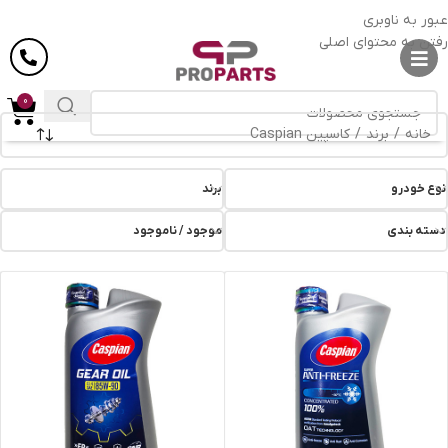
ارسال رایگان
در خرید بالای
6 میلیون
تومان
عبور به ناوبری
رفتن به محتوای اصلی
0
خانه
/
برند
/
کاسپین Caspian
نوع خودرو
برند
دسته بندی
موجود / ناموجود