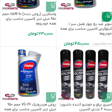
واسکازین (روغن دنده) 85W-90 حجم
-18%
950 میلی لیتر کاسپین مناسب برای
همه خودروها
سوپر ضد یخ چهار فصل سبز 1
کیلوگرمی کاسپین مناسب برای همه
خودروها
730,000
تومان
450,000
تومان
550,000
تومان
اسپری براق و خوشبو کننده داشبورد
روغن هیدرولیک VG-46 حجم 950
بسته 4 عددی کاسپین
میلی لیتر کاسپین مناسب برای همه