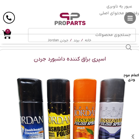
ارسال رایگان
در خرید بالای
6 میلیون
تومان
عبور به ناوبری
رفتن به محتوای اصلی
0
خانه
/
برند
/
جردن Jordan
اسپری براق کننده داشبورد جردن
اتمام موج
ودی