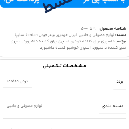
شناسه محصول:
500153.1
دسته:
لوازم مصرفی و جانبی
,
ایران خودرو
,
برند
,
جردن Jordan
,
سایپا
برچسب:
اسپری براق کننده خودرو
,
اسپری براق کننده داشبورد
,
اسپری
تمیز کننده داشبورد
,
اسپری خوشبو کننده داشبورد
مــشــخــصــات تــکــمــیــلی
جردن Jordan
برند
لوازم مصرفی و جانبی
دسته بندی