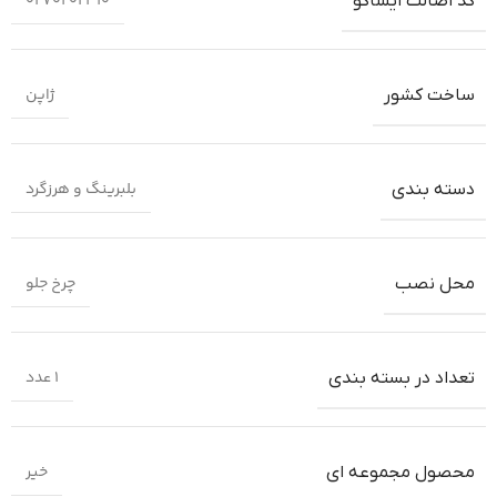
0270202310
کد اصالت ایساکو
ژاپن
ساخت کشور
بلبرینگ و هرزگرد
دسته بندی
چرخ جلو
محل نصب
1 عدد
تعداد در بسته بندی
خیر
محصول مجموعه ای