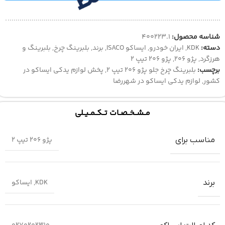
شناسه محصول:
400223.1
دسته:
KDK
,
ایران خودرو
,
ایساکو ISACO
,
برند
,
بلبرینگ چرخ
,
بلبرینگ و
هرزگرد
,
پژو 206
,
پژو 206 تیپ 2
برچسب:
بلبرینگ چرخ جلو پژو 206 تیپ 2
,
پخش لوازم یدکی ایساکو در
کشور
,
لوازم یدکی ایساکو در شهررضا
مــشــخــصــات تــکــمــیــلی
پژو 206 تیپ 2
مناسب برای
KDK
,
ایساکو
برند