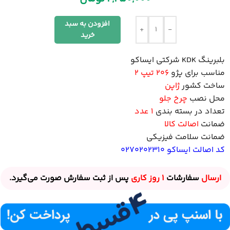
افزودن به سبد
+
-
خرید
بلبرینگ KDK شرکتی ایساکو
مناسب برای پژو
206 تیپ 2
ساخت کشور
ژاپن
محل نصب
چرخ جلو
تعداد در بسته بندی
۱ عدد
ضمانت
اصالت کالا
ضمانت سلامت فیزیکی
کد اصالت ایساکو 0270202310
ارسال
سفارشات
1 روز
کاری
پس از ثبت سفارش صورت می‌گیرد.