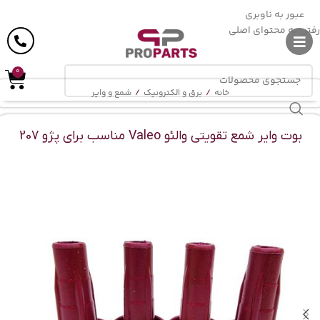
ارسال رایگان
در خرید بالای
6 میلیون
تومان
عبور به ناوبری
رفتن به محتوای اصلی
0
خانه
/
برق و الکترونیک
/
شمع و وایر
بوت وایر شمع تقویتی والئو Valeo مناسب برای پژو 207