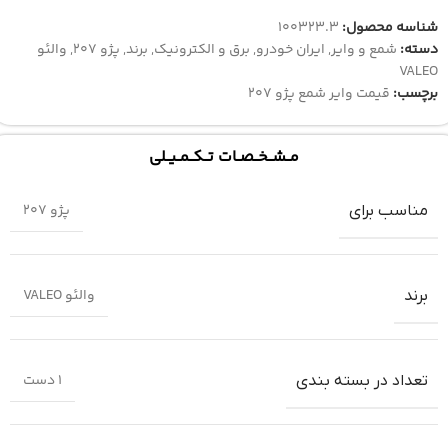
شناسه محصول:
100323.3
دسته:
شمع و وایر
,
ایران خودرو
,
برق و الکترونیک
,
برند
,
پژو 207
,
والئو
VALEO
برچسب:
قیمت وایر شمع پژو 207
مــشــخــصــات تــکــمــیــلی
پژو 207
مناسب برای
والئو VALEO
برند
1 دست
تعداد در بسته بندی