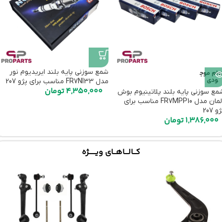
شمع سوزنی پایه بلند ایریدیوم نور
تمام موج
ودی
مدل FR7NI33 مناسب برای پژو 207
4,350,000
تومان
مع سوزنی پایه بلند پلاتینیوم بوش
آلمان مدل FR7MPP10 مناسب برای
و 207
1,386,000
تومان
کـــالــــاهـــای ویـــــــژه