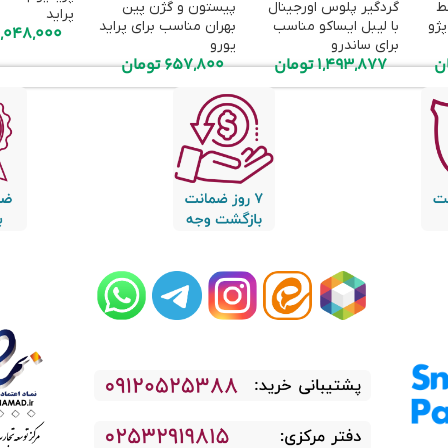
وسط
گردگیر پلوس اورجینال
پیستون و گژن پین
پراید
پژو
با لیبل ایساکو مناسب
بهران مناسب برای پراید
,048,000
برای ساندرو
یورو
ن
1,493,877
تومان
657,800
تومان
Read
Read
Read
Read
Read
more
more
more
more
more