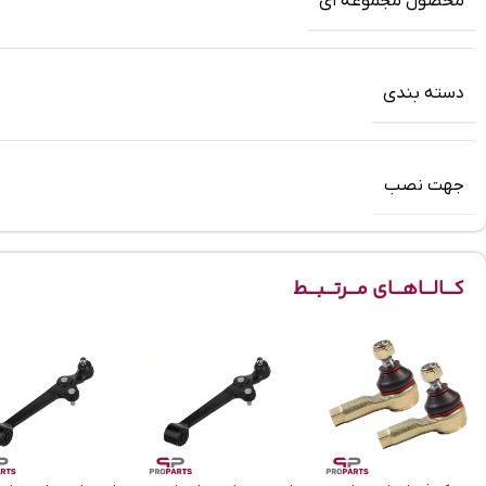
محصول مجموعه ای
دسته بندی
جهت نصب
کـــالـــاهـــای مـــرتـــبـــط