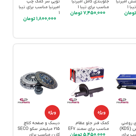
ش امیرنیا
جلوبندی کامل امیرنیا
توپی سر کمک چپ
ضد یخ
با 1
مناسب برای تیبا 1
امیرنیا مناسب برای تیبا
ومان
7,450,000
تومان
1
مناسب 
1,800,000
تومان
خودرو
000
ویژه
ویژه
ویژه
ی روغنی
کمک فنر جلو عظام
دیسک و صفحه کلاچ
هواکش
عقب کی‌دی‌اس (KDS)
مناسب برای سمند EF7
215 میلیمتر سکو SECO
قطعه ا
5,450,000
تومان
سب برای
کارن مناسب برای
برای پر