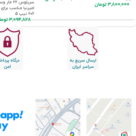
سرپلوس 22 خار 
3,800,000
تومان
امیرنیا مناسب برای 
206 تیپ 5
3,094,828
توما