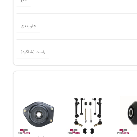
خیر
جلوبندی
راست (شاگرد)