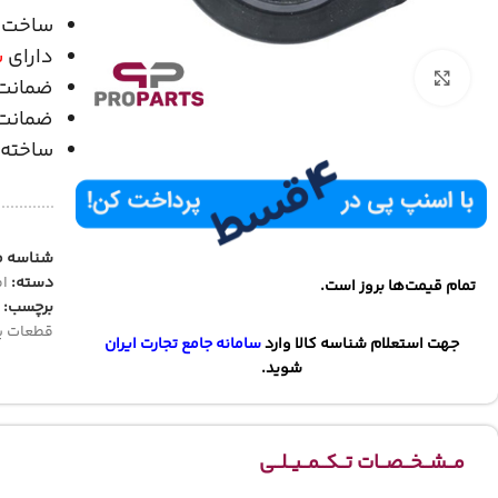
ساخت
دارای
ش
بزرگنمایی تصویر
ضمانت
ضمانت 
ساخته ش
شناسه 
دسته:
ام
تمام قیمت‌ها بروز است.
برچسب:
قطعات ی
جهت استعلام شناسه کالا وارد
سامانه جامع تجارت ایران
شوید.
مــشــخــصــات تــکــمــیــلــی