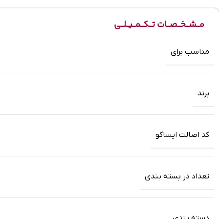
مــشــخــصــات تــکــمــیــلــی
مناسب برای
برند
کد اصالت ایساکو
تعداد در بسته بندی
دسته بندی