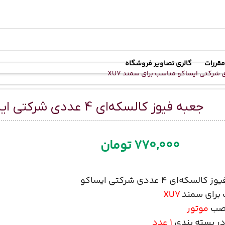
رسال رایگان
در خرید بالای
6 میلیون تومان
مقررات
گالری تصاویر فروشگاه
جعبه فیوز کالسکه‌ای 4 عددی شرکتی ایساکو مناسب برای سمند XU7
770,000
تومان
کالسکه‌ای 4 عددی شرکتی
ایساکو
برای سمند
XU7
صب
موتور
در بسته بندی
1 عدد