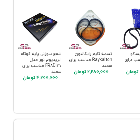
ساکو
تسمه تایم رایکالتون
شمع سوزنی پایه کوتاه
اتمام م
سب برای
Raykalton مناسب برای
ایریدیوم نور مدل
ودی
سمند
FR8DI30 مناسب برای
تومان
2,280,000
تومان
سمند
ویژه
4,200,000
تومان
قاب ت
PA
XU7
000