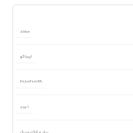
سمند
ایساکو
2080200199
1 عدد
برق و الکترونیک