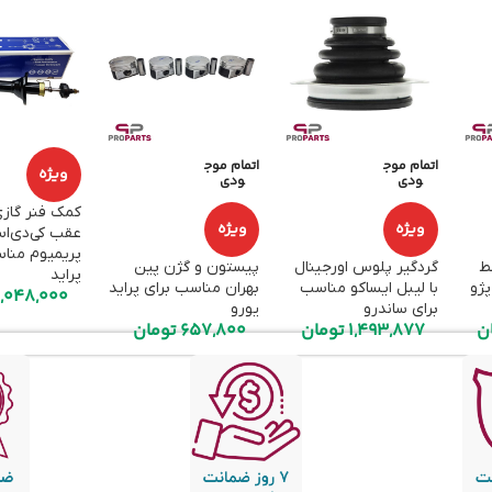
اتمام موج
اتمام موج
ویژه
ودی
ودی
کمک فنر گاز
ویژه
ویژه
پریمیوم منا
وسط
گردگیر پلوس اورجینال
پیستون و گژن پین
پراید
پژو
با لیبل ایساکو مناسب
بهران مناسب برای پراید
,048,000
برای ساندرو
یورو
ن
1,493,877
تومان
657,800
تومان