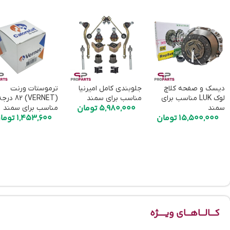
دیسک و صفحه کلاچ
جلوبندی کامل امیرنیا
ترموستات ورنت
لوک LUK مناسب برای
مناسب برای سمند
(VERNET) 82 در
5,980,000
تومان
سمند
مناسب برای سمند
15,500,000
تومان
1,453,600
توما
کـــالـــاهـــای ویـــــژه