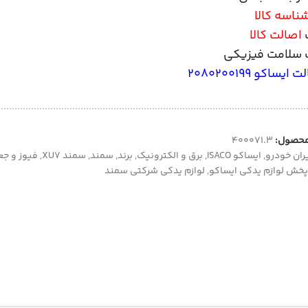
ناسه کالا
اصالت کالا
سلامت فیزیکی
یساکو 2080200199
محصول:
400071.3
ران خودرو
,
ایساکو ISACO
,
برق و الکترونیک
,
برند
,
سمند
,
سمند XU7
,
فیوز و جع
پخش لوازم یدکی ایساکو
,
لوازم یدکی شرکتی سمند