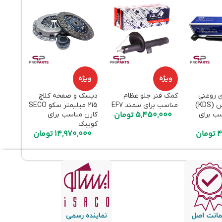
ویژه
ویژه
ویژه
ی روغنی
کمک فنر جلو عظام
دیسک و صفحه کلاچ
هواکش
عقب کی‌دی‌اس (KDS)
مناسب برای سمند EF7
215 میلیمتر سکو SECO
قطعه ا
5,450,000
تومان
سب برای
کارن مناسب برای
برای پر
000
کوییک
4
تومان
14,970,000
تومان