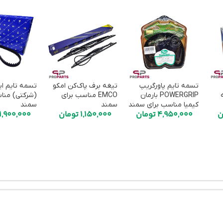
تسمه تایم پاورگریپ
تیغه برف پاک‌کن امکو
تسمه تایم ای
جه
POWERGRIP بارمان
EMCO مناسب برای
(شرکتی) منا
کیمیا مناسب برای سمند
سمند
سمند
ن
4,950,000
تومان
1,150,000
تومان
1,900,000