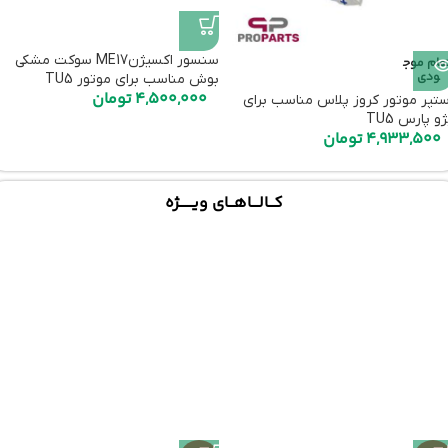
سنسور اکسیژنME17 سوکت مشکی
تمام موج
ودی
بوش مناسب برای موتور TU5
4,500,000
تومان
ستپر موتور کروز پلاس مناسب برای
و پارس TU5
4,933,500
تومان
کـــالــــاهـــای ویـــــــژه