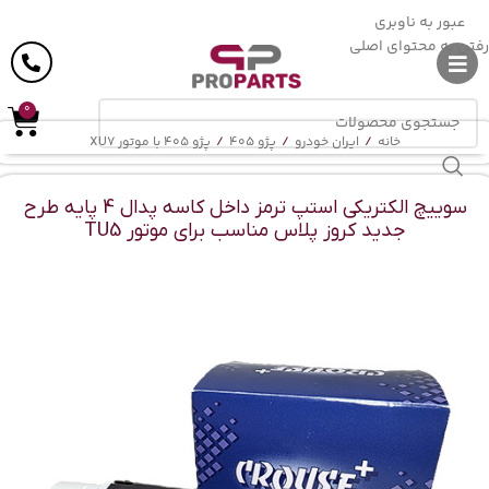
ارسال رایگان
در خرید بالای
6 میلیون
تومان
عبور به ناوبری
رفتن به محتوای اصلی
0
خانه
/
ایران خودرو
/
پژو 405
/
پژو 405 با موتور XU7
سوییچ الکتریکی استپ ترمز داخل کاسه پدال 4 پایه طرح
جدید کروز پلاس مناسب برای موتور TU5