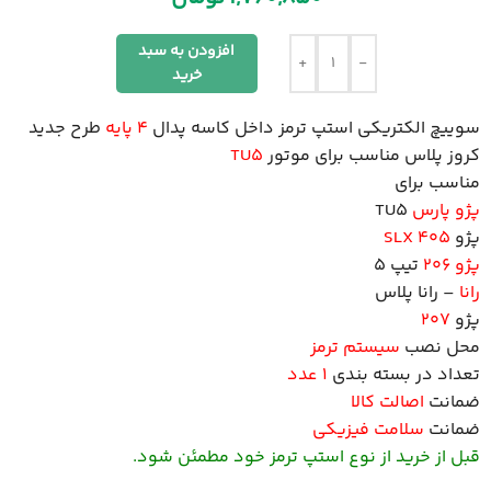
افزودن به سبد
+
-
خرید
سوییچ الکتریکی استپ ترمز داخل کاسه پدال
4 پایه
طرح جدید
کروز پلاس مناسب برای موتور
TU5
مناسب برای
پژو پارس
TU5
پژو
405 SLX
پژو 206
تیپ 5
رانا
– رانا پلاس
پژو
207
محل نصب
سیستم ترمز
تعداد در بسته بندی
1 عدد
ضمانت
اصالت کالا
ضمانت
سلامت فیزیکی
قبل از خرید از نوع استپ ترمز خود مطمئن شود.