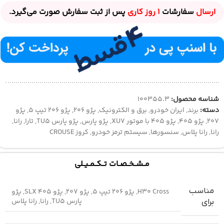
ارسال
سفارشات
1 روز
کاری
پس از ثبت سفارش صورت می‌گیرد.
شناسه محصول:
100355.3
دسته:
برند
,
ایران خودرو
,
برق و الکترونیک
,
پژو 206
,
پژو 206 تیپ 5
,
پژو
207
,
پژو 405
,
پژو 405 با موتور XU7
,
پژو پارس
,
پژو پارس TU5
,
تارا
,
رانا
,
رانا
,
رانا پلاس
,
سنسورها
,
سیستم ترمز خودرو
,
کروز CROUSE
مــشــخــصــات تــکــمــیــلی
مناسب
H30 Cross
,
پژو 206 تیپ 5
,
پژو 207
,
پژو 405 SLX
,
پژو
پارس TU5
,
رانا
,
رانا پلاس
برای