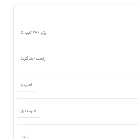
پژو 206 تیپ 5
راست (شاگرد)
امیرنیا
جلوبندی
ایران