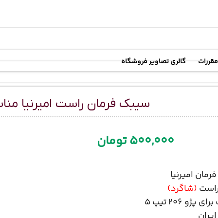
رسال رایگان
در خرید بالای
6 میلیون تومان
مقررات
گالری تصاویر فروشگاه
سیبک فرمان راست امیرنیا مناسب برای
500,000
تومان
رمان امیرنیا
است
(شاگرد)
 پژو 206 تیپ 5
یران