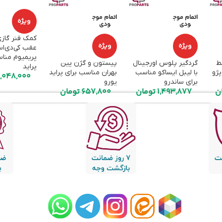
اتمام موج
اتمام موج
ویژه
ودی
ودی
کمک فنر گاز
ویژه
ویژه
پریمیوم منا
وسط
گردگیر پلوس اورجینال
پیستون و گژن پین
پراید
پژو
با لیبل ایساکو مناسب
بهران مناسب برای پراید
,048,000
برای ساندرو
یورو
ن
1,493,877
تومان
657,800
تومان