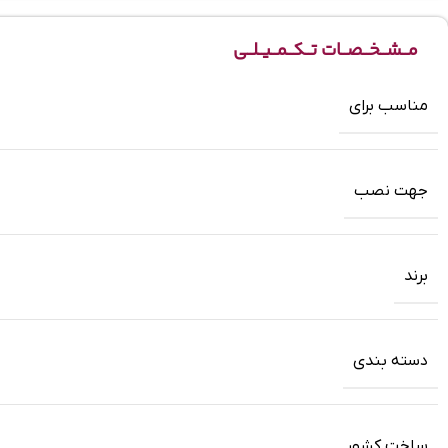
مــشــخــصــات تــکــمــیــلــی
مناسب برای
جهت نصب
برند
دسته بندی
ساخت کشور