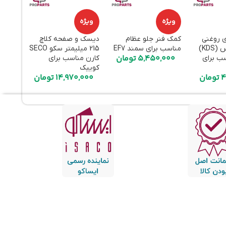
ویژه
ویژه
ویژه
ی روغنی
کمک فنر جلو عظام
دیسک و صفحه کلاچ
هواکش
عقب کی‌دی‌اس (KDS)
مناسب برای سمند EF7
215 میلیمتر سکو SECO
قطعه ا
5,450,000
تومان
سب برای
کارن مناسب برای
برای پر
000
کوییک
4
تومان
14,970,000
تومان