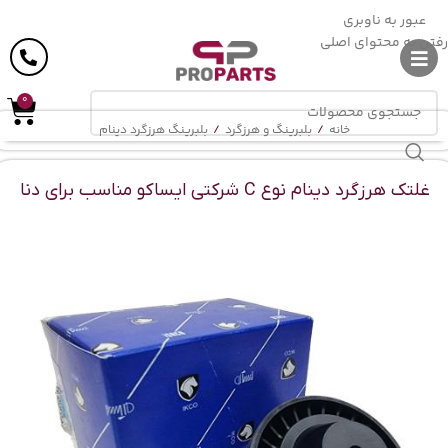
ارسال رایگان
در خرید بالای
6 میلیون
تومان
عبور به ناوبری
رفتن به محتوای اصلی
0
خانه
/
بلبرینگ و هرزگرد
/
بلبرینگ هرزگرد دینام
غلتک هرزگرد دینام نوع C شرکتی ایساکو مناسب برای دنا