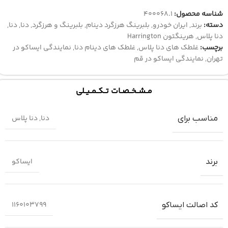
شناسه محصول:
400068.1
دسته:
برند
,
ایران خودرو
,
بلبرینگ هرزگرد دینام
,
بلبرینگ و هرزگرد
,
دنا
,
دنا
,
دنا پلاس
,
هرینگتون Harrington
برچسب:
غلطک های دنا پلاس
,
غلطک های دینام دنا
,
نمایندگی ایساکو در
تهران
,
نمایندگی ایساکو در قم
مــشــخــصــات تــکــمــیــلی
دنا
,
دنا پلاس
مناسب برای
ایساکو
برند
1160103799
کد اصالت ایساکو