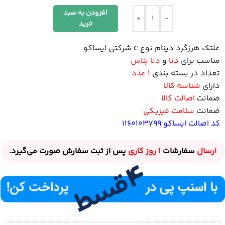
افزودن به سبد
+
-
خرید
غلتک هرزگرد دینام نوع C شرکتی
ایساکو
مناسب برای
دنا
و
دنا پلاس
تعداد در بسته بندی
1 عدد
دارای
شناسه کالا
ضمانت
اصالت کالا
ضمانت
سلامت فیزیکی
کد اصالت ایساکو 1160103799
ارسال
سفارشات
1 روز
کاری
پس از ثبت سفارش صورت می‌گیرد.