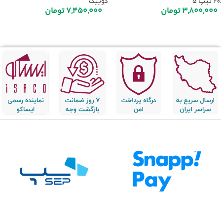
 تیپ 5
کوییک
3,800,000
تومان
7,450,000
تومان