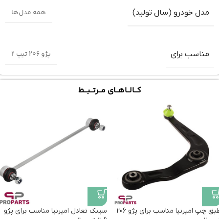
همه مدل‌ها
مدل خودرو (سال تولید)
پژو 206 تیپ 2
مناسب برای
کـــالـــاهـــای مـــرتـــبـــط
طبق چپ امیرنیا مناسب برای پژو 206
سیبک تعادل امیرنیا مناسب برای پژو