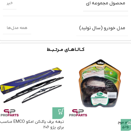
خیر
محصول مجموعه ای
همه مدل‌ها
مدل خودرو (سال تولید)
کـــالـــاهـــای مـــرتـــبـــط
تیغه برف پاک‌کن امکو EMCO مناسب
تمام موج
ودی
برای پژو 206