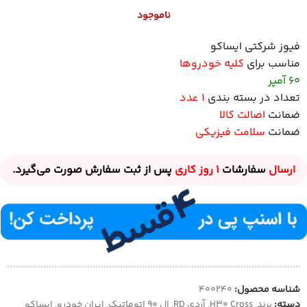
ناموجود
فیوز شرکتی ایساکو
مناسب برای
کلیه خودروها
60 آمپر
تعداد در بسته بندی
1 عدد
ضمانت
اصالت کالا
ضمانت
سلامت فیزیکی
ارسال
سفارشات
1 روز
کاری
پس از ثبت سفارش صورت می‌گیرد.
شناسه محصول:
400240
دسته:
برند
,
H30 Cross
,
آردی RD
,
ال 90 اتوماتیک
,
ایران خودرو
,
ایساکو