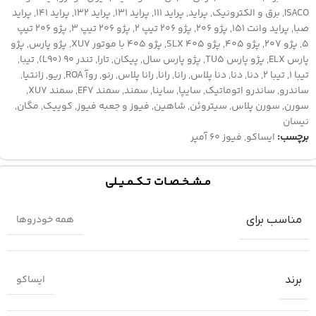
ISACO
,
برق و الکترونیک
,
پراید
,
پراید ۱۱۱
,
پراید ۱۳۱
,
پراید ۱۳۲
,
پراید ۱۴۱
,
پراید
صبا
,
پراید وانت 151
,
پژو 206
,
پژو 206 تیپ 2
,
پژو 206 تیپ 3
,
پژو 206 تیپ
5
,
پژو 207
,
پژو 405
,
پژو 405 SLX
,
پژو 405 با موتور XU7
,
پژو پارس
,
پژو
پارس ELX
,
پژو پارس TU5
,
پژو پارس سال
,
پیکان
,
تارا
,
تندر 90 (L90)
,
تیبا
,
تیبا 1
,
تیبا 2
,
دنا
,
دنا
,
دنا پلاس
,
رانا
,
رانا
,
رانا پلاس
,
رنو
,
روآ ROA
,
ریو
,
زانتیا
,
ساندرو
,
ساندرو اتوماتیک
,
سایپا
,
ساینا
,
سمند
,
سمند EF7
,
سمند XU7
,
سورن
,
سورن پلاس
,
سیتروئن
,
شاهین
,
فیوز و جعبه فیوز
,
کوییک
,
مگان
,
نیسان
برچسب:
ایساکو
,
فیوز 60 آمپر
مــشــخــصــات تــکــمــیــلی
همه خودرو‌ها
مناسب برای
ایساکو
برند