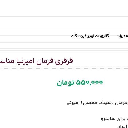
رسال رایگان
در خرید بالای
6 میلیون تومان
مقررات
گالری تصاویر فروشگاه
قرقری فرمان امیرنیا مناس
550,000
تومان
فرمان (سیبک مفصل) امیرنیا
برای ساندرو
یران