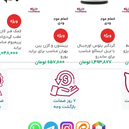
اتمام موج
اتمام موج
ویژه
ودی
ودی
کمک فنر گاز
ویژه
ویژه
پریمیوم منا
وسط
گردگیر پلوس اورجینال
پیستون و گژن پین
پراید
پژو
با لیبل ایساکو مناسب
بهران مناسب برای پراید
,048,000
برای ساندرو
یورو
ن
1,493,877
تومان
657,800
تومان