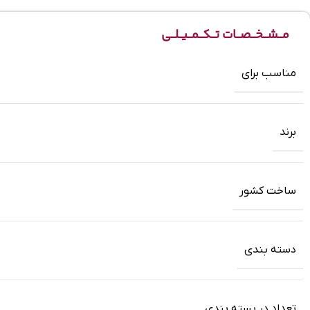
مــشــخــصــات تــکــمــیــلــی
مناسب برای
برند
ساخت کشور
دسته بندی
تعداد در بسته بندی