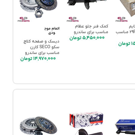
یم
کمک فنر جلو عظام
اتمام موج
اتمام م
اورجینال رنو29R مناسب
مناسب برای ساندرو
ودی
ودی
5,450,000
تومان
دیسک و صفحه کلاچ
دیسک 
1
تومان
سکو SECO کارن
امیرنی
مناسب برای ساندرو
ساندرو
14,970,000
تومان
684