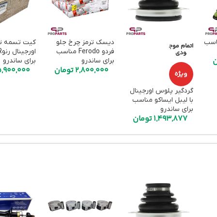
اسب
دیسک ترمز چرخ جلو
کیت تسمه تا
اتمام موج
فردو Ferodo مناسب
ودی
ن
برای ساندرو
برای ساندرو
2,800,000
تومان
5,900,000
ویژه
گردگیر پلوس اورجینال
با لیبل ایساکو مناسب
برای ساندرو
1,493,877
تومان