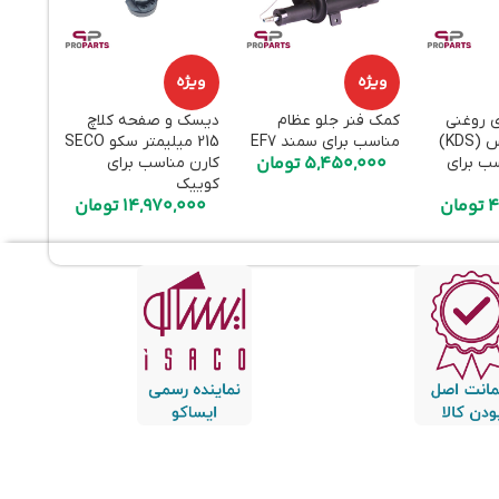
ویژه
ویژه
ویژه
ی روغنی
کمک فنر جلو عظام
دیسک و صفحه کلاچ
هواکش
عقب کی‌دی‌اس (KDS)
مناسب برای سمند EF7
215 میلیمتر سکو SECO
قطعه ا
5,450,000
تومان
سب برای
کارن مناسب برای
برای پر
000
کوییک
4
تومان
14,970,000
تومان