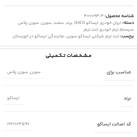
شناسه محصول:
400093.3
دسته:
ایران خودرو
,
ایساکو ISACO
,
برند
,
سمند
,
سورن
,
سورن پلاس
,
سیستم ترمز خودرو
,
لنت ترمز
برچسب:
لنت ترمز شرکتی ایساکو سورن
,
نمایندگی ایساکو در خوزستان
مــشــخــصــات تــکــمــیــلی
سورن
,
سورن پلاس
مناسب برای
ایساکو
برند
1620103597
کد اصالت ایساکو