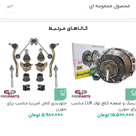
خیر
محصول مجموعه ای
کـــالـــاهـــای مـــرتـــبـــط
دیسک و صفحه کلاچ لوک LUK مناسب
جلوبندی کامل امیرنیا مناسب برای
رای سورن
سورن
15,500,000
تومان
5,980,000
تومان