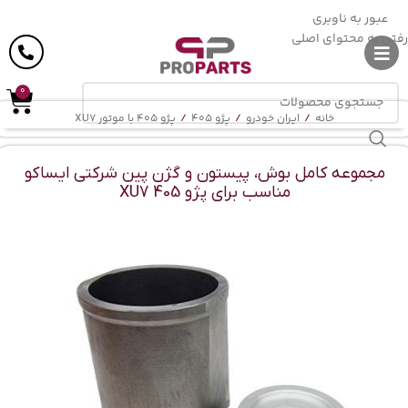
ارسال رایگان
در خرید بالای
6 میلیون
تومان
عبور به ناوبری
رفتن به محتوای اصلی
0
خانه
/
ایران خودرو
/
پژو 405
/
پژو 405 با موتور XU7
مجموعه کامل بوش، پیستون و گژن پین شرکتی ایساکو
مناسب برای پژو 405 XU7