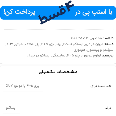
شناسه محصول:
400357.2
دسته:
ایران خودرو
,
ایساکو ISACO
,
برند
,
پژو 405
,
پژو 405 با موتور XU7
,
سیلندر و پیستون
,
موتوری
برچسب:
لوازم موتوری پژو 405
,
نمایندگی ایساکو در تهران
مــشــخــصــات تــکــمــیــلی
پژو 405 با موتور XU7
مناسب برای
ایساکو
برند