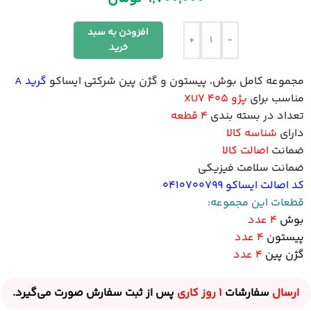
افزودن به سبد
+
-
خرید
مجموعه کامل بوش، پیستون و گژن پین شرکتی ایساکو
گرید A
مناسب برای
پژو
405 XU7
تعداد در بسته بندی
4 قطعه
دارای
شناسه کالا
ضمانت
اصالت کالا
ضمانت سلامت فیزیکی
کد اصالت ایساکو 0410700799
قطعات این مجموعه:
بوش
4 عدد
پیستون
4 عدد
گژن پین
4 عدد
ارسال
سفارشات
1 روز
کاری
پس از ثبت سفارش صورت می‌گیرد.