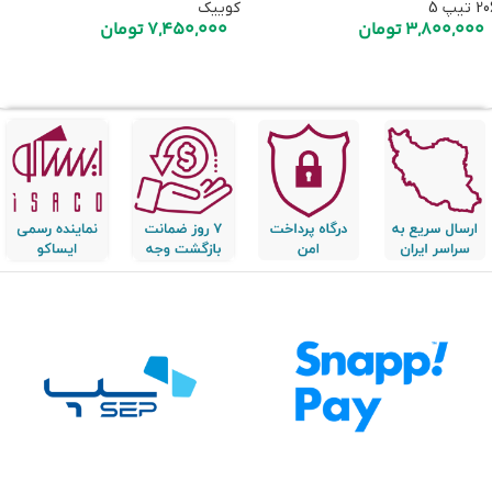
 تیپ 5
کوییک
3,800,000
تومان
7,450,000
تومان