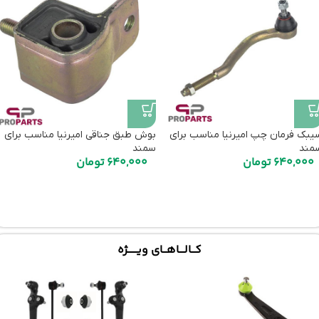
یبک فرمان چپ امیرنیا مناسب برای
بوش طبق جناقی امیرنیا مناسب برای
مند
سمند
640,000
تومان
640,000
تومان
کـــالــــاهـــای ویـــــــژه