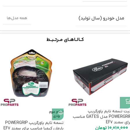
همه مدل‌ها
مدل خودرو (سال تولید)
کـــالـــاهـــای مـــرتـــبـــط
یت تسمه تایم پاورگریپ
اتمام موج
ودی
POWERGRIP مدل GATES مناسب
رای سمند EF7
تسمه تایم پاورگریپ POWERGRIP
10,010,000
تومان
بارمان کیمیا مناسب برای سمند EF7