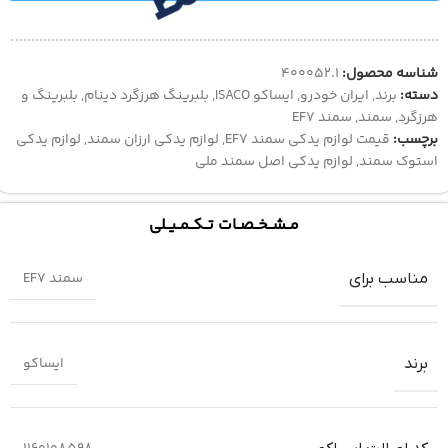
شناسه محصول:
400052.1
دسته:
برند
,
ایران خودرو
,
ایساکو ISACO
,
بلبرینگ هرزگرد دینام
,
بلبرینگ و
هرزگرد
,
سمند
,
سمند EF7
برچسب:
قیمت لوازم یدکی سمند EF7
,
لوازم یدکی ارزان سمند
,
لوازم یدکی
استوک سمند
,
لوازم یدکی اصل سمند ملی
مــشــخــصــات تــکــمــیــلی
سمند EF7
مناسب برای
ایساکو
برند