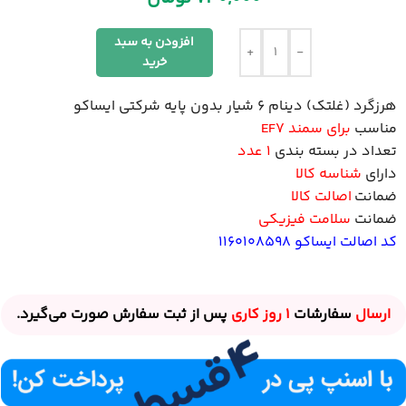
افزودن به سبد
+
-
خرید
هرزگرد (غلتک) دینام 6 شیار بدون پایه شرکتی
ایساکو
مناسب
برای سمند EF7
تعداد در بسته بندی
1 عدد
دارای
شناسه کالا
ضمانت
اصالت کالا
ضمانت
سلامت فیزیکی
کد اصالت ایساکو 1160108598
ارسال
سفارشات
1 روز
کاری
پس از ثبت سفارش صورت می‌گیرد.