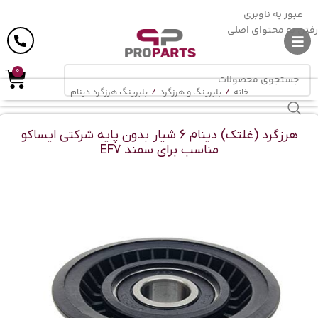
ارسال رایگان
در خرید بالای
6 میلیون
تومان
عبور به ناوبری
رفتن به محتوای اصلی
0
خانه
/
بلبرینگ و هرزگرد
/
بلبرینگ هرزگرد دینام
هرزگرد (غلتک) دینام 6 شیار بدون پایه شرکتی ایساکو
مناسب برای سمند EF7