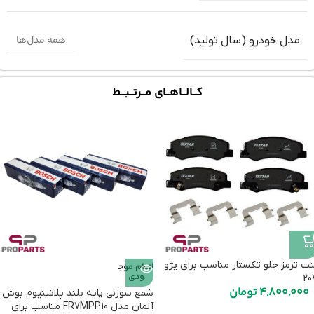
همه مدل‌ها
مدل خودرو (سال تولید)
کـــالـــاهـــای مـــرتـــبـــط
نت ترمز جلو تکستار مناسب برای پژو
اتمام موج
ودی
20
4,800,000
تومان
شمع سوزنی پایه بلند پلاتینیوم بوش
آلمان مدل FR7MPP10 مناسب برای