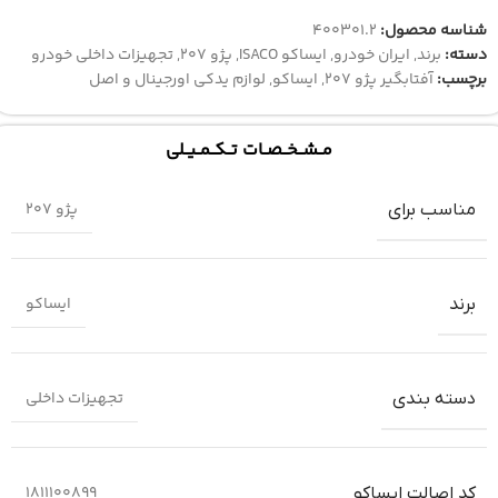
شناسه محصول:
400301.2
دسته:
برند
,
ایران خودرو
,
ایساکو ISACO
,
پژو 207
,
تجهیزات داخلی خودرو
برچسب:
آفتابگیر پژو 207
,
ایساکو
,
لوازم یدکی اورجینال و اصل
مــشــخــصــات تــکــمــیــلی
پژو 207
مناسب برای
ایساکو
برند
تجهیزات داخلی
دسته بندی
1811100899
کد اصالت ایساکو