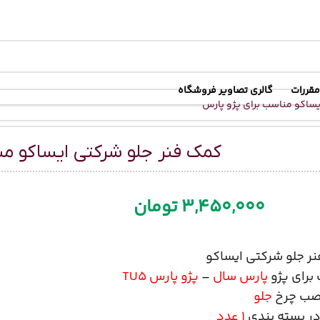
رسال رایگان
در خرید بالای
6 میلیون تومان
مقررات
گالری تصاویر فروشگاه
ساکو مناسب برای پژو پارس
کمک فنر جلو شرکتی ایساکو من
3,450,000
تومان
ر جلو شرکتی ایساکو
برای پژو
پارس سال
–
پژو پارس TU5
صب چرخ
جلو
در بسته بندی
1 عدد