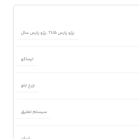
پژو پارس TU5
,
پژو پارس سال
ایساکو
چرخ جلو
سیستم تعلیق
ایران