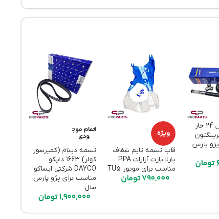
مشعلی پلوس 24 خار
استپر 
اتمام موج
ویژه
رینگتون
ایساکو
ودی
پژو پارس
موتور TU5
قاب تسمه تایم شفاف
تسمه دینام (کمپرسور
000
پارلا پارت آرارات PPA
کولر) 1663 دایکو
تومان
مناسب برای موتور TU5
DAYCO شرکتی ایساکو
790,000
تومان
مناسب برای پژو پارس
سال
1,900,000
تومان