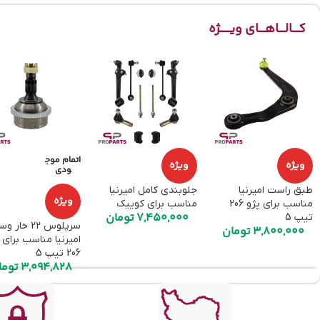
کـــالـــاهـــای ویـــــژه
اتمام موج
ویژه
ویژه
ودی
طبق راست امیرنیا
جلوبندی کامل امیرنیا
ویژه
مناسب برای پژو 206
مناسب برای کوییک
7,450,000
تومان
تیپ 5
سرپلوس 22 خار 
3,800,000
تومان
امیرنیا مناسب برای 
206 تیپ 5
3,094,828
توما