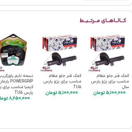
کـــالـــاهـــای مـــرتـــبـــط
کمک فنر جلو عظام
کمک فنر جلو عظام
تسمه تایم پاورگریپ
مناسب برای پژو پارس
مناسب برای پژو پارس
POWERGRIP بارما
سال
TU5
کیمیا مناسب برای پ
5,100,000
تومان
5,100,000
تومان
پارس TU5
8,250,000
توما