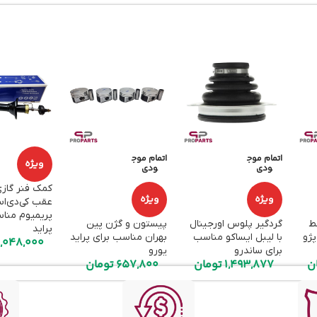
اتمام موج
اتمام موج
ویژه
ودی
ودی
کمک فنر گاز
ویژه
ویژه
پریمیوم منا
وسط
گردگیر پلوس اورجینال
پیستون و گژن پین
پراید
پژو
با لیبل ایساکو مناسب
بهران مناسب برای پراید
,048,000
برای ساندرو
یورو
ن
1,493,877
تومان
657,800
تومان