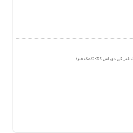
 فنر
,
کی دی اس KDS(کمک فنر)