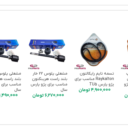
تسمه تایم رایکالتون
مشعلی پلوس 22‌ خار
ن
Raykalton مناسب برای
بلند راست هرینگتون
بلند راست ه
ژو
پژو پارس TU5
مناسب برای پژو پارس
مناسب برای 
4,900,000
تومان
سال
سال
ن
6,270,000
تومان
6,490,000