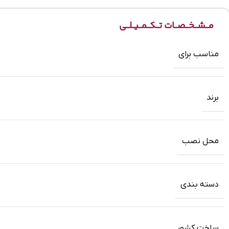
مــشــخــصــات تــکــمــیــلــی
مناسب برای
برند
محل نصب
دسته بندی
ساخت کشور