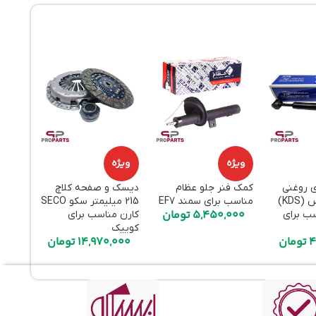
ویژه
ویژه
ویژه
ی روغنی
کمک فنر جلو عظام
دیسک و صفحه کلاچ
هواکش
عقب کی‌دی‌اس (KDS)
مناسب برای سمند EF7
215 میلیمتر سکو SECO
قطعه ا
5,450,000
تومان
سب برای
کارن مناسب برای
برای پر
000
کوییک
4
تومان
14,970,000
تومان