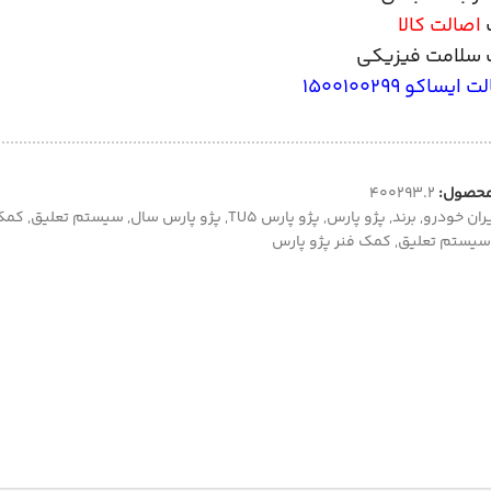
اصالت کالا
سلامت فیزیکی
یساکو 1500100299
محصول:
400293.2
ران خودرو
,
برند
,
پژو پارس
,
پژو پارس TU5
,
پژو پارس سال
,
سیستم تعلیق
,
کمک
سیستم تعلیق
,
کمک فنر پژو پارس