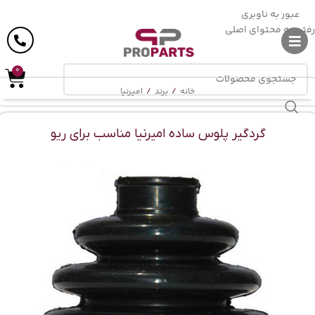
ارسال رایگان
در خرید بالای
6 میلیون
تومان
عبور به ناوبری
رفتن به محتوای اصلی
0
خانه
/
برند
/
امیرنیا
گردگیر پلوس ساده امیرنیا مناسب برای ریو