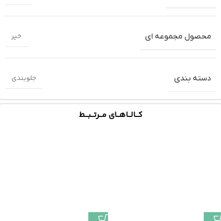
خیر
محصول مجموعه ای
جلوبندی
دسته بندی
کـــالـــاهـــای مـــرتـــبـــط